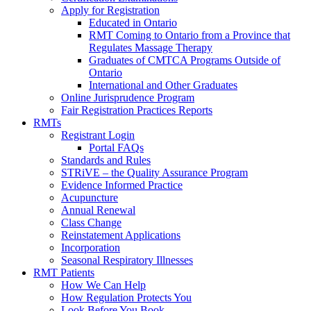
Apply for Registration
Educated in Ontario
RMT Coming to Ontario from a Province that
Regulates Massage Therapy
Graduates of CMTCA Programs Outside of
Ontario
International and Other Graduates
Online Jurisprudence Program
Fair Registration Practices Reports
RMTs
Registrant Login
Portal FAQs
Standards and Rules
STRiVE – the Quality Assurance Program
Evidence Informed Practice
Acupuncture
Annual Renewal
Class Change
Reinstatement Applications
Incorporation
Seasonal Respiratory Illnesses
RMT Patients
How We Can Help
How Regulation Protects You
Look Before You Book