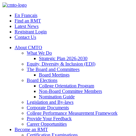
Skip
to
En Français
content
Find an RMT
Latest News
Registrant Login
Contact Us
About CMTO
What We Do
Strategic Plan 2026-2030
Equity, Diversity & Inclusion (EDI)
The Board and Committees
Board Meetings
Board Elections
College Orientation Program
Non-Board Committee Members
Nomination Guide
Legislation and By-laws
Corporate Documents
College Performance Measurement Framework
Provide Your Feedback
Career Opportunities
Become an RMT
Certification Examinations