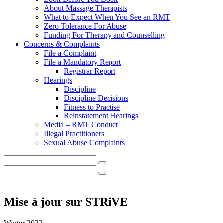
About Massage Therapists
What to Expect When You See an RMT
Zero Tolerance For Abuse
Funding For Therapy and Counselling
Concerns & Complaints
File a Complaint
File a Mandatory Report
Registrar Report
Hearings
Discipline
Discipline Decisions
Fitness to Practise
Reinstatement Hearings
Media – RMT Conduct
Illegal Practitioners
Sexual Abuse Complaints
Mise à jour sur STRiVE
Winter 2022